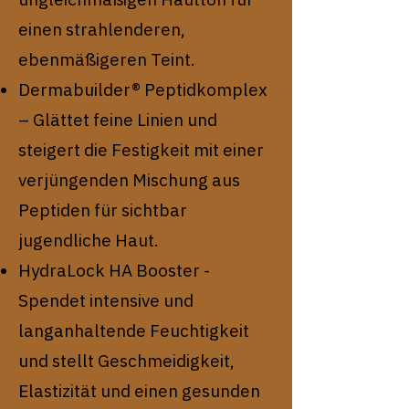
einen strahlenderen,
ebenmäßigeren Teint.
Dermabuilder® Peptidkomplex
– Glättet feine Linien und
steigert die Festigkeit mit einer
verjüngenden Mischung aus
Peptiden für sichtbar
jugendliche Haut.
HydraLock HA Booster -
Spendet intensive und
langanhaltende Feuchtigkeit
und stellt Geschmeidigkeit,
Elastizität und einen gesunden