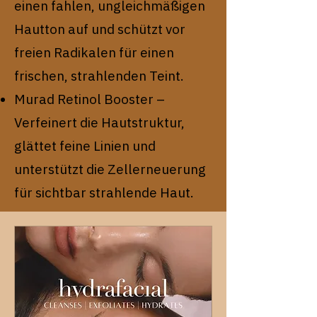
einen fahlen, ungleichmäßigen
Hautton auf und schützt vor
freien Radikalen für einen
frischen, strahlenden Teint.
Murad Retinol Booster –
Verfeinert die Hautstruktur,
glättet feine Linien und
unterstützt die Zellerneuerung
für sichtbar strahlende Haut.