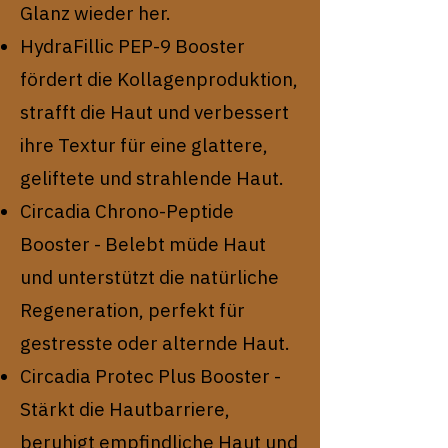
Glanz wieder her.
HydraFillic PEP-9 Booster
fördert die Kollagenproduktion,
strafft die Haut und verbessert
ihre Textur für eine glattere,
geliftete und strahlende Haut.
Circadia Chrono-Peptide
Booster - Belebt müde Haut
und unterstützt die natürliche
Regeneration, perfekt für
gestresste oder alternde Haut.
Circadia Protec Plus Booster -
Stärkt die Hautbarriere,
beruhigt empfindliche Haut und