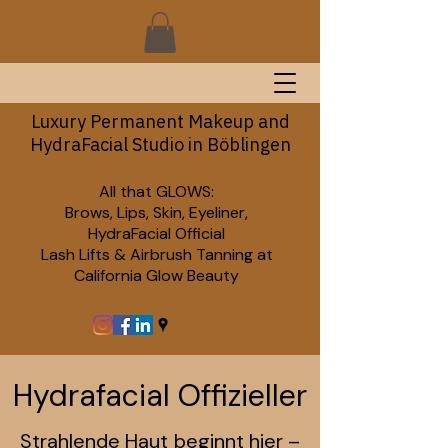
Luxury Permanent Makeup and
HydraFacial Studio in Böblingen
All that GLOWS:
Brows, Lips, Skin, Eyeliner,
HydraFacial Official
Lash Lifts & Airbrush Tanning at
California Glow Beauty
Hydrafacial Offizieller
Strahlende Haut beginnt hier –