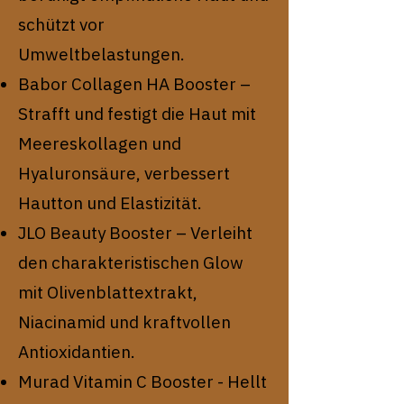
schützt vor
Umweltbelastungen.
Babor Collagen HA Booster –
Strafft und festigt die Haut mit
Meereskollagen und
Hyaluronsäure, verbessert
Hautton und Elastizität.
JLO Beauty Booster – Verleiht
den charakteristischen Glow
mit Olivenblattextrakt,
Niacinamid und kraftvollen
Antioxidantien.
Murad Vitamin C Booster - Hellt